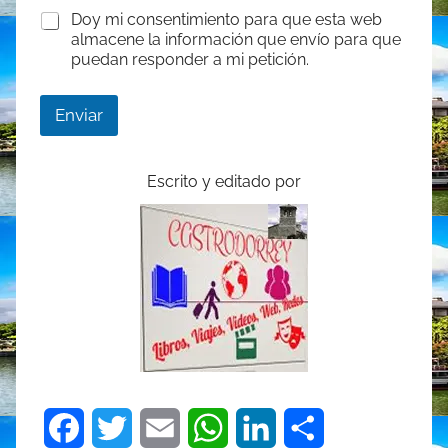
m
Doy mi consentimiento para que esta web
e
almacene la información que envío para que
n
puedan responder a mi petición.
s
a
j
Enviar
e
Escrito y editado por
F
T
E
W
L
C