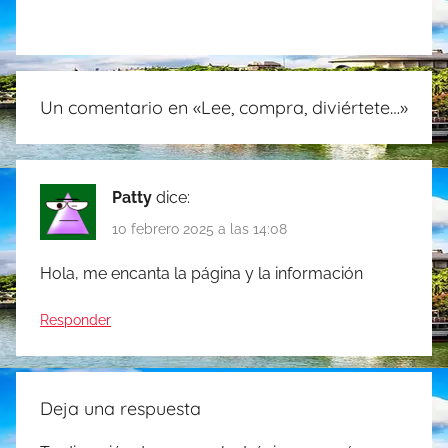
a
w
m
h
i
o
c
i
a
a
n
m
e
t
i
t
k
p
Un comentario en «
Lee, compra, diviértete…
»
b
t
l
s
e
a
o
e
A
d
r
Patty
dice:
o
r
p
I
t
10 febrero 2025 a las 14:08
k
p
n
i
Hola, me encanta la página y la información
r
Responder
Deja una respuesta