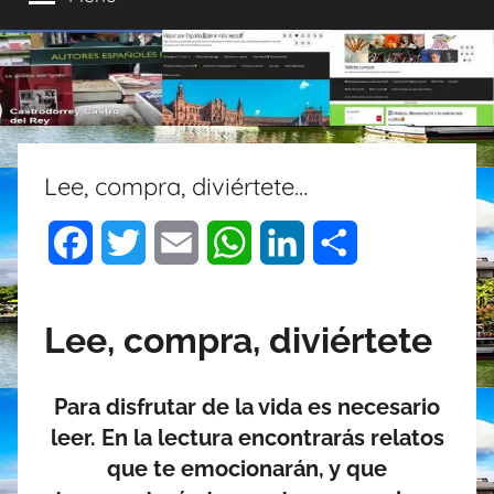
CASTRODORREY
fuel…
2024
destacado
excepto
1972-
al
2025
protagonista
Lee, compra, diviértete…
F
T
E
W
L
C
a
w
m
h
i
o
Lee, compra, diviértete
c
i
a
a
n
m
e
t
i
t
k
p
Para disfrutar de la vida es necesario
b
t
l
s
e
a
leer. En la lectura encontrarás relatos
o
e
A
d
r
que te emocionarán, y que