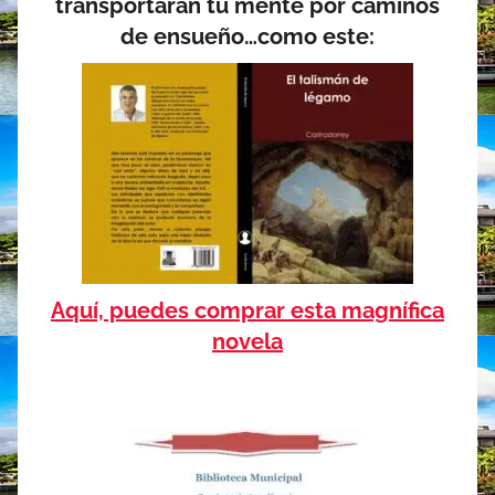
transportarán tu mente por caminos
o
r
p
I
t
de ensueño…como este:
k
p
n
i
r
Aquí, puedes comprar esta magnífica
novela