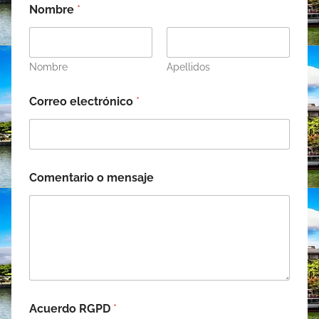
Nombre
*
Nombre
Apellidos
Correo electrónico
*
e
Comentario o mensaje
l
e
c
t
r
ó
n
i
c
o
Acuerdo RGPD
*
*